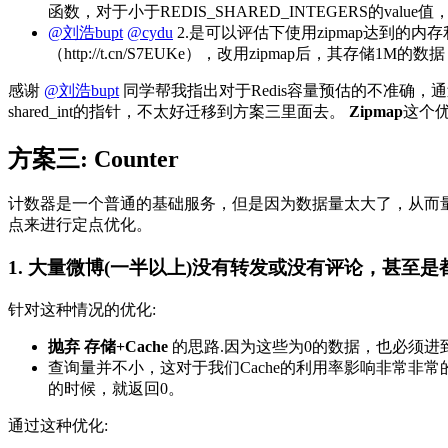
函数，对于小于REDIS_SHARED_INTEGERS的valu
@刘浩bupt
@cydu
2.是可以评估下使用zipmap达到的内存利用
（http://t.cn/S7EUKe），改用zipmap后，其存
感谢
@刘浩bupt
同学帮我指出对于Redis容量预估的不准确，通过R
shared_int的指针，不太好迁移到方案三里面去。
Zipmap
这个优
方案三: Counter
计数器是一个普通的基础服务，但是因为数据量太大了，从而量变
点来进行定点优化。
1. 大量微博(一半以上)没有转发或没有评论，甚至是
针对这种情况的优化:
抛弃
存储+Cache
的思路.因为这些为0的数据，也必须进到C
查询量并不小，这对于我们Cache的利用率影响非常非常的
的时候，就返回0。
通过这种优化: