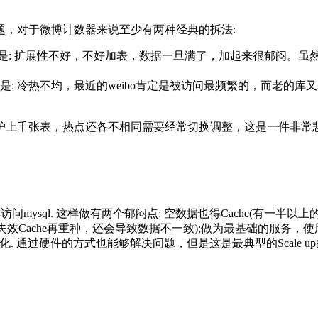
题，对于微博计数器来说至少有两种经典的拆法:
剧是: 扩展性不好，不好加表，数据一旦满了，加起来很郁闷。虽然
是: 冷热不均，最近的weibo肯定是被访问最频繁的，而老的
护上千张表，热点还各不相同需要经常切换调整，这是一件非常
e，不命中时再访问mysql. 这样做有两个郁闷点: 空数据也得Cach
需要失效Cache再重种，还会导致数据不一致);做为最基础的服务
et + 大内存 优化. 通过硬件的方式也能够解决问题，但是这是最典型的