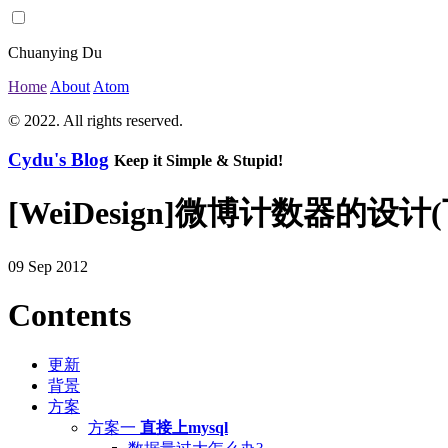
Chuanying Du
Home
About
Atom
© 2022. All rights reserved.
Cydu's Blog
Keep it Simple & Stupid!
[WeiDesign]微博计数器的设计(
09 Sep 2012
Contents
更新
背景
方案
方案一
直接上mysql