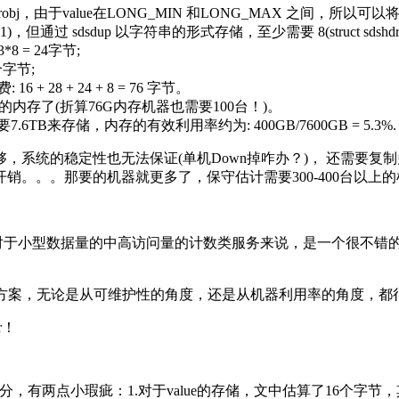
g 创建一个robj，由于value在LONG_MIN 和LONG_MAX 之间，所以可以将va
491)，但通过 sdsdup 以字符串的形式存储，至少需要 8(struct sdshdr)
8 = 24字节;
8个字节;
+ 28 + 24 + 8 = 76 字节。
的内存了(折算76G内存机器也需要100台！)。
.6TB来存储，内存的有效利用率约为: 400GB/7600GB = 5.3%.
的稳定性也无法保证(单机Down掉咋办？)， 还需要复制多份。
内存开销。。。那要的机器就更多了，保守估计需要300-400台以上
单，对于小型数据量的中高访问量的计数类服务来说，是一个很不
他NoSQL的方案，无论是从可维护性的角度，还是从机器利用率的角度
r！
有两点小瑕疵：1.对于value的存储，文中估算了16个字节，其实这部分开销