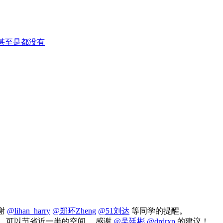
，甚至是都没有
。
谢
@lihan_harry
@郑环Zheng
@51刘达
等同学的提醒。
缀压缩，可以节省近一半的空间。 感谢
@吴廷彬
@drdrxp
的建议！