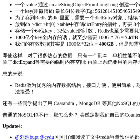
一个 value 通过 createStringObjectFromLongLon
一个key(即微博id) 最长64位数字(Eg: 5612814510546515
为了存到Redis 的dict里面，需要一个dictEntry对象，继续 3*
放到db->dict->ht[0]->table中存储dictEntry的指针，再要 
存储一个64位key，32位value的计数，Redis也至少需要耗费: 16 
1000亿个key全内存的话，就至少需要 100G * 76 =
7.6TB
我们的有效数据其实是 1000亿*32位 =
400GB
，但是却需要7
即使这样，对于很多热点的数据，只有一个副本，单机性能不够，系统
算了dictExpand等需要的临时内存空间; 再算上系统要用的
总的来说:
Redis做为优秀的内存数据结构，接口方便，使用简
法接受！
还有一些同学提出了用 Cassandra，MongoDB 等其
普通的NoSQL也不行，那怎么办？ 尝试定制我们自己的Counte
Update4
:
@刘浩bupt
@cydu
刚刚仔细阅读了文中redis容量预估的部分，