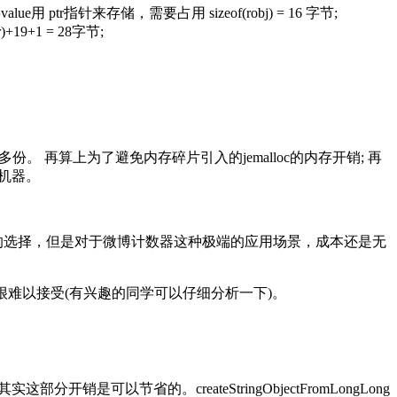
lue用 ptr指针来存储，需要占用 sizeof(robj) = 16 字节;
+19+1 = 28字节;
 再算上为了避免内存碎片引入的jemalloc的内存开销; 再
的机器。
错的选择，但是对于微博计数器这种极端的应用场景，成本还是无
，都很难以接受(有兴趣的同学可以仔细分析一下)。
是可以节省的。createStringObjectFromLongLong